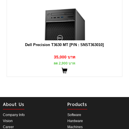
Dell Precision T3630 MT [P/N : SNST363010]
35,000 บาท
ลด 2,900 บาท
About Us
Products
Company Info
Software
Vision
Hardware
Career
Machines