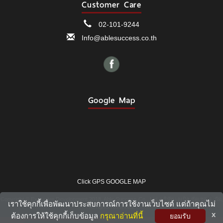
Customer Care
02-101-9244
Info@ablesuccess.co.th
Google Map
Click GPS GOOGLE MAP
Copyright © Exclusive Development 2018, Able Success Co., Ltd. บริษัท เอเบิล ซัคเซส จำกัด,
เราใช้คุกกี้เพื่อพัฒนาประสบการณ์การใช้งานเว็บไซต์ แต่ถ้าคุณไม่
All rights reserved.
TOP
x
ต้องการให้ใช้คุกกี้เก็บข้อมูล
กรุณาอ่านที่นี้
ยอมรับ