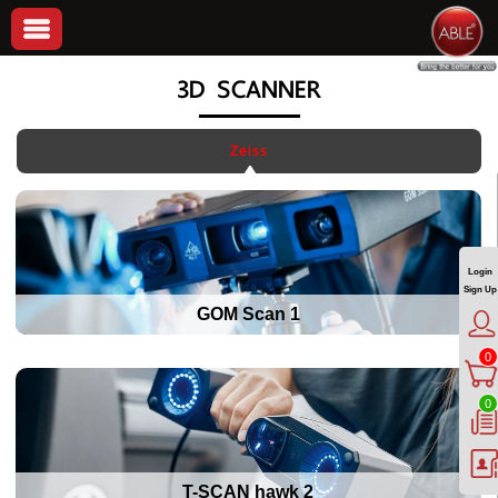
3D SCANNER
Zeiss
Login
Sign Up
GOM Scan 1
0
0
T-SCAN hawk 2