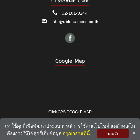
Customer Care
02-101-9244
Info@ablesuccess.co.th
Google Map
Click GPS GOOGLE MAP
Copyright © Exclusive Development 2018, Able Success Co., Ltd. บริษัท เอเบิล ซัคเซส จำกัด,
เราใช้คุกกี้เพื่อพัฒนาประสบการณ์การใช้งานเว็บไซต์ แต่ถ้าคุณไม่
All rights reserved.
TOP
x
ต้องการให้ใช้คุกกี้เก็บข้อมูล
กรุณาอ่านที่นี้
ยอมรับ