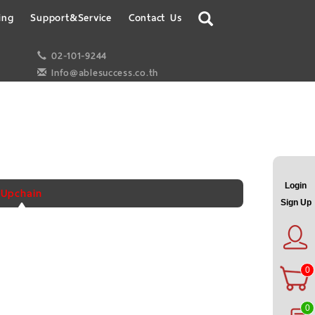
ing
Support&Service
Contact Us
02-101-9244
Info@ablesuccess.co.th
Login
Upchain
Sign Up
0
0